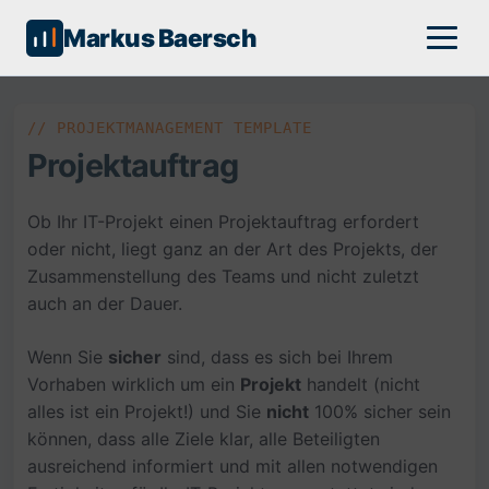
Markus Baersch
// PROJEKTMANAGEMENT TEMPLATE
Projektauftrag
Ob Ihr IT-Projekt einen Projektauftrag erfordert
oder nicht, liegt ganz an der Art des Projekts, der
Zusammenstellung des Teams und nicht zuletzt
auch an der Dauer.
Wenn Sie
sicher
sind, dass es sich bei Ihrem
Vorhaben wirklich um ein
Projekt
handelt (nicht
alles ist ein Projekt!) und Sie
nicht
100% sicher sein
können, dass alle Ziele klar, alle Beteiligten
ausreichend informiert und mit allen notwendigen