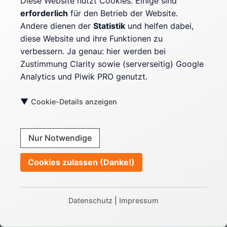
Diese Website nutzt Cookies. Einige sind
allem der Mail und der Telefonnummer - vor dem
erforderlich
für den Betrieb der Website.
Versand in einen Hash umgewandelt und nicht als
Andere dienen der
Statistik
und helfen dabei,
Klartext-Mailadresse etc. an Google gesendet.
diese Website und ihre Funktionen zu
verbessern. Ja genau: hier werden bei
Dennoch ist vor allem beim manuellen Hashing die
Zustimmung Clarity sowie (serverseitig) Google
Normalisierung
wichtig, denn das kann die
Analytics und Piwik PRO genutzt.
Nutzerdatenvariable nicht mehr selbst übernehmen.
Wer Daten selbst hashen und dann in die
▼
Cookie-Details anzeigen
Datenschicht schreiben will, muss diese vorher
normalisieren. Das bedeutet z. B.
Nur Notwendige
Leerzeichen
in der Telefonnummer (und im
Fall führender oder nachfolgender Leerzeichen
Cookies zulassen (Danke!)
auch in allen anderen Daten) entfernen,
Ländervorwahl hinzufügen (E.164-Format.
Beispiel: +491771234567890)
Datenschutz
|
Impressum
Kleinschreibung
bei Mailadressen