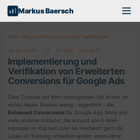
Markus Baersch
Start
»
Blog
»
Datenschutz
/
Google Tag Manager
10.05.2026 · CA. 19 MIN. LESEZEIT
Implementierung und
Verifikation von Erweiterten
Conversions für Google Ads
Dass Cookies auf dem absteigenden Ast sitzen, ist
nichts neues. Ebenso wenig - eigentlich - die
Enhanced Conversions
für Google Ads, Meta und
viele anderen Anbieter, die anhand von E-Mail-
Adressen im Klartext oder als Hashwert gern die
Lücke im Tracking schließen wollen, wenn keine