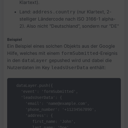
Klartext).
Land:
(nur Klartext, 2-
address.country
stelliger Ländercode nach ISO 3166-1 alpha-
2). Also nicht "Deutschland", sondern nur "DE"
Beispiel
Ein Beispiel eines solchen Objekts aus der Google
Hilfe, welches mit einem
-Ereignis
formSubmitted
in den
gepushed wird und dabei die
dataLayer
Nutzerdaten im Key
enthält:
leadsUserData
  dataLayer.push({

    'event': 'formSubmitted',

    'leadsUserData': {

      'email': 'name@example.com',

      'phone_number': '+11234567890',

      'address': {

         first_name: 'John',

         last_name: 'Doe',
