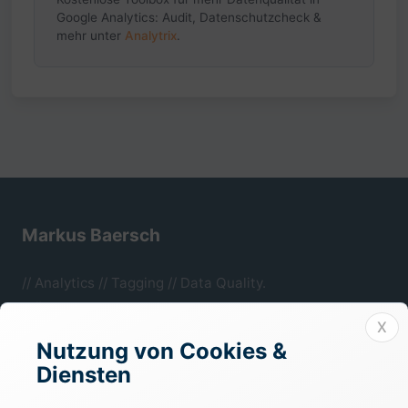
Google Analytics: Audit, Datenschutzcheck &
mehr unter
Analytrix
.
Markus Baersch
// Analytics // Tagging // Data Quality.
Mönchengladbach, NRW.
X
Nutzung von Cookies &
Diensten
Rechtliches