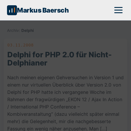
Markus Baersch
Archiv:
Delphi
03.11.2008
Delphi for PHP 2.0 für Nicht-
Delphianer
Nach meinen eigenen Gehversuchen in Version 1 und
einem nur virtuellen Überblick über Version 2.0 von
Delphi for PHP hatte ich vergangene Woche im
Rahmen der fragwürdigen „EKON 12 / Ajax In Action
/ International PHP Conference –
Kombiveranstaltung“ (dazu vielleicht später einmal
mehr) die Gelegenheit, mir die nachgebesserte
Fassung ein wenig näher anzusehen. Man […]