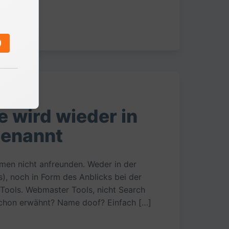
)
 wird wieder in
enannt
amen nicht anfreunden. Weder in der
, noch in Form des Anblicks bei der
ools. Webmaster Tools, nicht Search
schon erwähnt? Name doof? Einfach […]