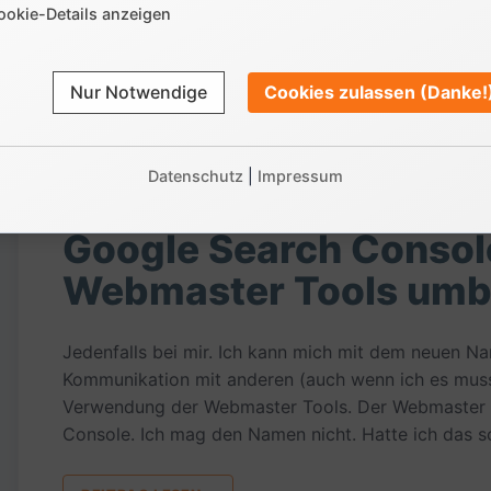
ookie-Details anzeigen
BEITRAG LESEN »
Nur Notwendige
Cookies zulassen (Danke!
Datenschutz
|
Impressum
10.09.2015
Google Search Console
Webmaster Tools umb
Jedenfalls bei mir. Ich kann mich mit dem neuen N
Kommunikation mit anderen (auch wenn ich es muss)
Verwendung der Webmaster Tools. Der Webmaster T
Console. Ich mag den Namen nicht. Hatte ich das 