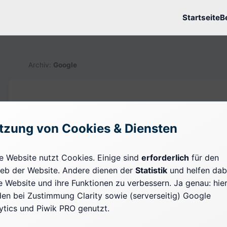
Startseite
B
Archiv:
Google
17.04.2021
W-Fragen in der Searc
tzung von Cookies & Diensten
RegEx
e Website nutzt Cookies. Einige sind
erforderlich
für den
ieb der Website. Andere dienen der
Statistik
und helfen dab
In der letzten Woche sind eine ganze Menge Artike
e Website und ihre Funktionen zu verbessern. Ja genau: hie
in der Google Search Console nun Reguläre Ausdrü
en bei Zustimmung Clarity sowie (serverseitig) Google
Daten wie URLs und Suchanfragen zu filtern. Warum
ytics und Piwik PRO genutzt.
Beispiel der W-Fragen für alle SEOs, Content Marke