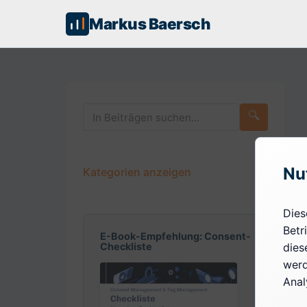
Markus Baersch
🔍
Nu
Kategorien anzeigen
Dies
Betr
E-Book-Empfehlung: Consent-
dies
Checkliste
werd
Anal