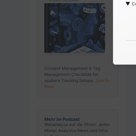
▼
C
Consent Management & Tag
Management Checkliste für
saubere Tracking Setups.
Zum E-
Book
Mehr im Podcast
Webanalyse auf die Ohren: Jeden
Monat Analytics-News und Infos