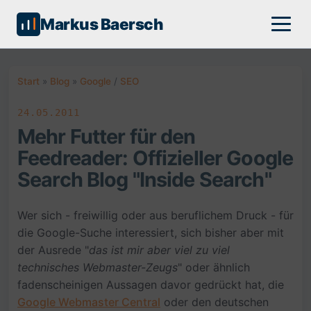
Markus Baersch
Start
»
Blog
»
Google
/
SEO
24.05.2011
Mehr Futter für den
Feedreader: Offizieller Google
Search Blog "Inside Search"
Wer sich - freiwillig oder aus beruflichem Druck - für
die Google-Suche interessiert, sich bisher aber mit
der Ausrede "
das ist mir aber viel zu viel
technisches Webmaster-Zeugs
" oder ähnlich
fadenscheinigen Aussagen davor gedrückt hat, die
Google Webmaster Central
oder den deutschen