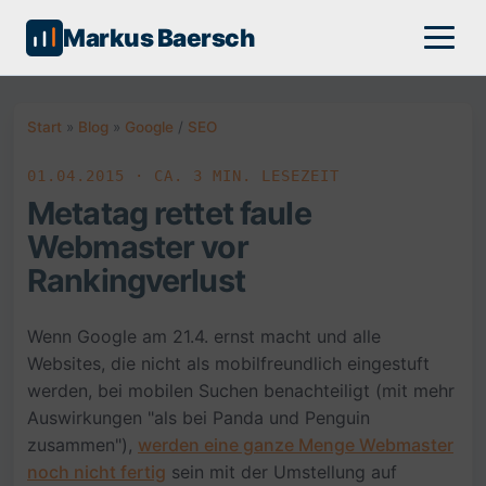
Markus Baersch
Start
»
Blog
»
Google
/
SEO
01.04.2015 · CA. 3 MIN. LESEZEIT
Metatag rettet faule
Webmaster vor
Rankingverlust
Wenn Google am 21.4. ernst macht und alle
Websites, die nicht als mobilfreundlich eingestuft
werden, bei mobilen Suchen benachteiligt (mit mehr
Auswirkungen "als bei Panda und Penguin
zusammen"),
werden eine ganze Menge Webmaster
noch nicht fertig
sein mit der Umstellung auf