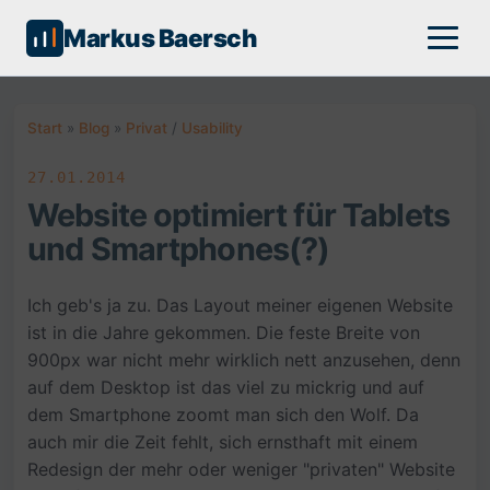
Markus Baersch
Start
»
Blog
»
Privat
/
Usability
27.01.2014
Website optimiert für Tablets
und Smartphones(?)
Ich geb's ja zu. Das Layout meiner eigenen Website
ist in die Jahre gekommen. Die feste Breite von
900px war nicht mehr wirklich nett anzusehen, denn
auf dem Desktop ist das viel zu mickrig und auf
dem Smartphone zoomt man sich den Wolf. Da
auch mir die Zeit fehlt, sich ernsthaft mit einem
Redesign der mehr oder weniger "privaten" Website