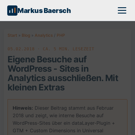
Markus Baersch
Start
»
Blog
»
Analytics
/
PHP
05.02.2018 · CA. 5 MIN. LESEZEIT
Eigene Besuche auf
WordPress - Sites in
Analytics ausschließen. Mit
kleinen Extras
Hinweis:
Dieser Beitrag stammt aus Februar
2018 und zeigt, wie interne Besuche auf
WordPress-Sites über ein dataLayer-Plugin +
GTM + Custom Dimensions in Universal