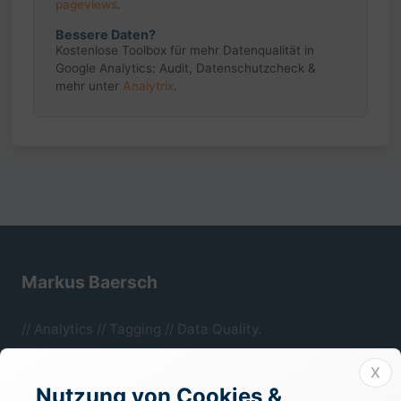
pageviews
.
Bessere Daten?
Kostenlose Toolbox für mehr Datenqualität in
Google Analytics: Audit, Datenschutzcheck &
mehr unter
Analytrix
.
Markus Baersch
// Analytics // Tagging // Data Quality.
Mönchengladbach, NRW.
X
Nutzung von Cookies &