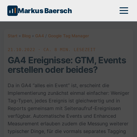
Markus Baersch
Start
»
Blog
»
GA4
/
Google Tag Manager
21.10.2022 · CA. 8 MIN. LESEZEIT
GA4 Ereignisse: GTM, Events
erstellen oder beides?
Da in GA4 “alles ein Event” ist, erscheint die
Implementierung zunächst einmal einfacher: Weniger
Tag-Typen, jedes Ereignis ist gleichwertig und in
Reports gemeinsam mit Seitenaufruf-Ereignissen
verfügbar. Automatische Events und Enhanced
Measurement erlauben zudem die Messung weiterer
typischer Dinge, für die vormals separates Tagging