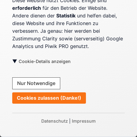
Diese Website nutzt Cookies. Einige sind
erforderlich
für den Betrieb der Website.
Andere dienen der
Statistik
und helfen dabei,
War der Beitrag hilfreich?
diese Website und ihre Funktionen zu
Dann freue ich mich, wenn er mit anderen
verbessern. Ja genau: hier werden bei
geteilt wird!
Zustimmung Clarity sowie (serverseitig) Google
Analytics und Piwik PRO genutzt.
EINEN TEE AUSGEBEN ;)
▼
Cookie-Details anzeigen
Nur Notwendige
Cookies zulassen (Danke!)
🔍
Datenschutz
|
Impressum
Kategorien anzeigen