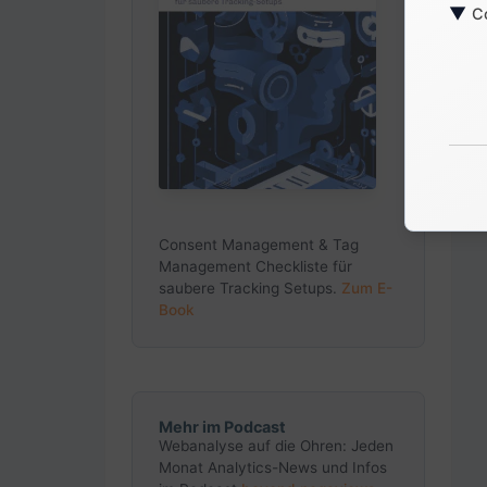
▼
C
Consent Management & Tag
Management Checkliste für
saubere Tracking Setups.
Zum E-
Book
Mehr im Podcast
Webanalyse auf die Ohren: Jeden
Monat Analytics-News und Infos