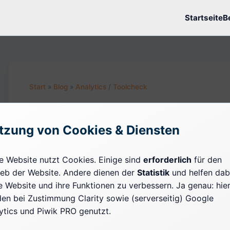
Startseite
B
Start
»
Blog
»
Analytics
/
Toolcheck
30.07.2022 · CA. 5 MIN. LESEZEIT
Kurztest: pirsch.io Web
tzung von Cookies & Diensten
e Website nutzt Cookies. Einige sind
erforderlich
für den
Wenn potenzielle Wechsler von Analytics zu ander
ieb der Website. Andere dienen der
Statistik
und helfen dab
welches Tool künftig zum Einsatz kommen soll, ist i
e Website und ihre Funktionen zu verbessern. Ja genau: hie
Gruppe der "kleineren" Lösungen eine reiche Auswa
en bei Zustimmung Clarity sowie (serverseitig) Google
weitere leichtgewichtige Webanalyse Lösung für coo
ytics und Piwik PRO genutzt.
Pirsch ist - einfach ausgedrückt - ein funktionales 
ist
nicht
wertend zu verstehen, sondern bedeutet, d