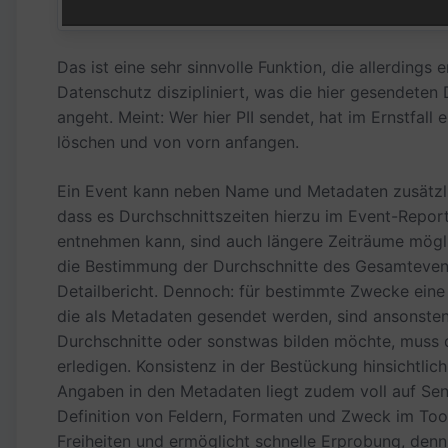
Das ist eine sehr sinnvolle Funktion, die allerdings 
Datenschutz diszipliniert, was die hier gesendete
angeht. Meint: Wer hier PII sendet, hat im Ernstfal
löschen und von vorn anfangen.
Ein Event kann neben Name und Metadaten zusätzli
dass es Durchschnittszeiten hierzu im Event-Repor
entnehmen kann, sind auch längere Zeiträume mögli
die Bestimmung der Durchschnitte des Gesamteven
Detailbericht. Dennoch: für bestimmte Zwecke eine 
die als Metadaten gesendet werden, sind ansonsten
Durchschnitte oder sonstwas bilden möchte, muss d
erledigen. Konsistenz in der Bestückung hinsichtli
Angaben in den Metadaten liegt zudem voll auf Sen
Definition von Feldern, Formaten und Zweck im Tool 
Freiheiten und ermöglicht schnelle Erprobung, de