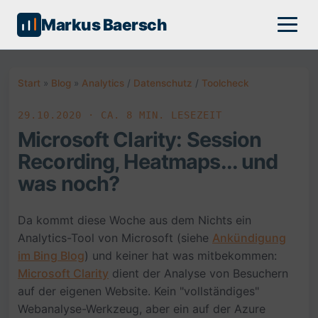
Markus Baersch
Start
»
Blog
»
Analytics
/
Datenschutz
/
Toolcheck
29.10.2020 · CA. 8 MIN. LESEZEIT
Microsoft Clarity: Session
Recording, Heatmaps... und
was noch?
Da kommt diese Woche aus dem Nichts ein
Analytics-Tool von Microsoft (siehe
Ankündigung
im Bing Blog
) und keiner hat was mitbekommen:
Microsoft Clarity
dient der Analyse von Besuchern
auf der eigenen Website. Kein "vollständiges"
Webanalyse-Werkzeug, aber ein auf der Azure