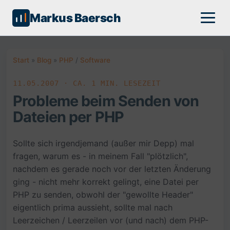
Markus Baersch
Start
»
Blog
»
PHP
/
Software
11.05.2007 · CA. 1 MIN. LESEZEIT
Probleme beim Senden von
Dateien per PHP
Sollte sich irgendjemand (außer mir Depp) mal
fragen, warum es - in meinem Fall "plötzlich",
nachdem es gerade noch vor der letzten Änderung
ging - nicht mehr korrekt gelingt, eine Datei per
PHP zu senden, obwohl der "gewollte Header"
eigentlich prima aussieht, sollte mal nach
Leerzeichen / Leerzeilen vor (und nach) dem PHP-