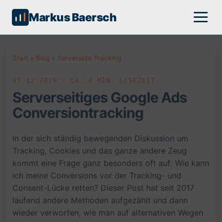
Markus Baersch
Start
»
Blog
»
Serverside Tracking
07.12.2019 · CA. 8 MIN. LESEZEIT
Serverseitiges Google Ads
Conversiontracking
In der sich ständig bewegenden Diskussion um
Tracking, Cookies und das ganze andere Zeug
kommt eine Frage ganz besonders oft auf: Wie kann
ich meine Conversions vor der Tracking- und
Consent-Lücke retten? Dieser Post hat seit 2017
laufend andere Methoden aufgezählt und dann
wieder verworfen, wie man auf alternativen Wegen