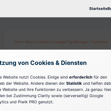
Startseite
B
Start
»
Blog
»
Analytics
/
Google Tag Manager
/
Toolcheck
16.08.2020 · CA. 15 MIN. LESEZEIT
Serverseitiges Tagging 
tzung von Cookies & Diensten
Manager: Erste Eindrüc
e Website nutzt Cookies. Einige sind
erforderlich
für den
ieb der Website. Andere dienen der
Statistik
und helfen dab
e Website und ihre Funktionen zu verbessern. Ja genau: hie
Hinweis:
Dieser Beitrag stammt aus dem August 
en bei Zustimmung Clarity sowie (serverseitig) Google
zeigen noch Universal Analytics und das damals
ytics und Piwik PRO genutzt.
GA4, wie in den Abbildungen zu erkennen ist. Se
Tag Manager funktioniert mit GA4 auf die gleiche