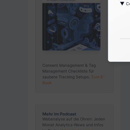
▼
C
Consent Management & Tag
Management Checkliste für
saubere Tracking Setups.
Zum E-
Book
Mehr im Podcast
Webanalyse auf die Ohren: Jeden
Monat Analytics-News und Infos