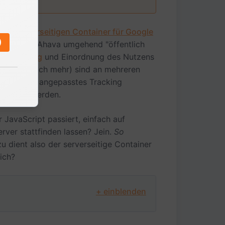
gten
serverseitigen Container für Google
)
t sich Simo Ahava umgehend "öffentlich
ne Anleitung
und Einordnung des Nutzens
 (dazu gleich mehr) sind an mehreren
e Analytics angepasstes Tracking
bdecken werden.
r JavaScript passiert, einfach auf
ver stattfinden lassen? Jein.
So
 dient also der serverseitige Container
ich?
+ einblenden