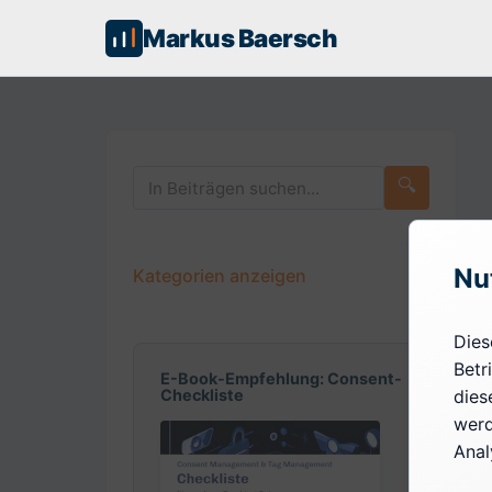
Markus Baersch
🔍
Nu
Kategorien anzeigen
Dies
Betr
E-Book-Empfehlung: Consent-
dies
Checkliste
werd
Anal