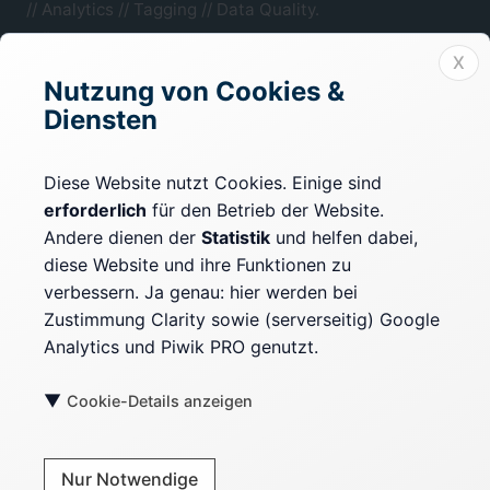
// Analytics // Tagging // Data Quality.
Mönchengladbach, NRW.
X
Nutzung von Cookies &
Diensten
Rechtliches
Impressum
Diese Website nutzt Cookies. Einige sind
erforderlich
für den Betrieb der Website.
Datenschutz
Andere dienen der
Statistik
und helfen dabei,
Cookie-Einstellungen
diese Website und ihre Funktionen zu
verbessern. Ja genau: hier werden bei
Zustimmung Clarity sowie (serverseitig) Google
Mehr erfahren
Analytics und Piwik PRO genutzt.
Kontext & Fakten
▼
Cookie-Details anzeigen
Kontakt
Nur Notwendige
Blog RSS-Feed