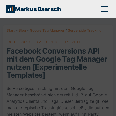
Markus Baersch
Start
»
Blog
»
Google Tag Manager
/
Serverside Tracking
18.11.2020 · CA. 6 MIN. LESEZEIT
Facebook Conversions API
mit dem Google Tag Manager
nutzen [Experimentelle
Templates]
Serverseitiges Tracking mit dem Google Tag
Manager beschränkt sich derzeit i. d. R. auf Google
Analytics Clients und Tags. Dieser Beitrag zeigt, wie
man die typische Trackinglücke schließt, die auf den
meisten Websites besteht, wenn auf First Party